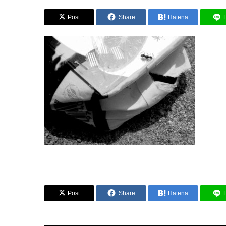
Post
Share
Hatena
Post
Share
Hatena