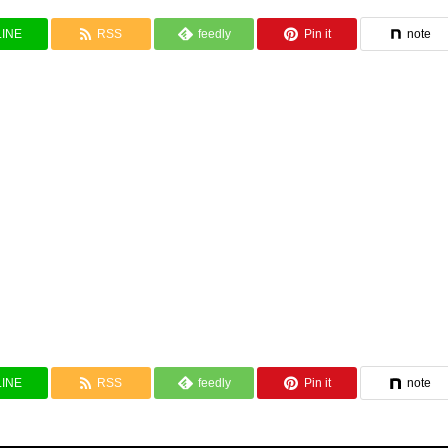
LINE
RSS
feedly
Pin it
note
LINE
RSS
feedly
Pin it
note