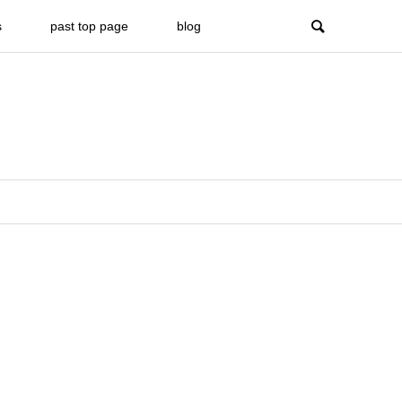
s
past top page
blog