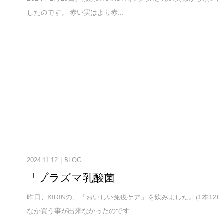
したのです。 赤い実はより赤...
2024.11.12
BLOG
「プラズマ乳酸菌」
昨日、KIRINの、「おいしい免疫ケア」を飲みました。(1本1
なか買う事が出来なかったのです...