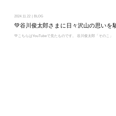
2024.11.22
BLOG
💚谷川俊太郎さまに日々沢山の思いを
💚こちらはYouTubeで見たものです。 谷川俊太郎「そのこ」 ～児童労働