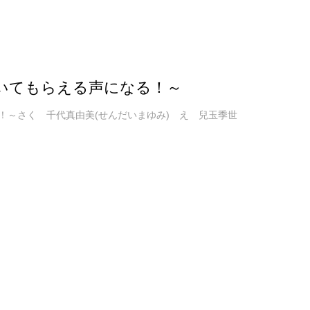
いてもらえる声になる！～
！～さく 千代真由美(せんだいまゆみ) え 兒玉季世