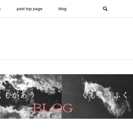
s
past top page
blog