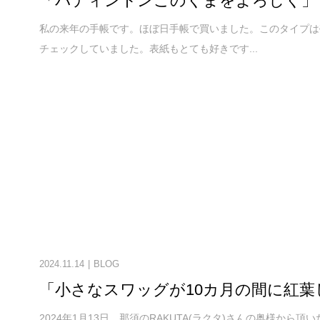
「パディントンこのくまをよろしく」
私の来年の手帳です。ほぼ日手帳で買いました。このタイプは
チェックしていました。表紙もとても好きです...
2024.11.14
BLOG
「小さなスワッグが10カ月の間に紅葉
2024年1月13日、那須のRAKUTA(ラクタ)さんの奥様か