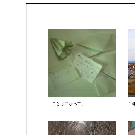
「ことばになって」
半