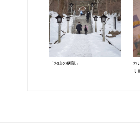
「お山の病院」
カ
り