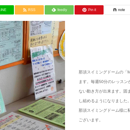
LINE
RSS
feedly
Pin it
note
那須スイミングドームの「M
ます。毎週50分のレッス
ない動き方が出来ます。固
し組めるようになりました
那須スイミングドーム様に
ございます。