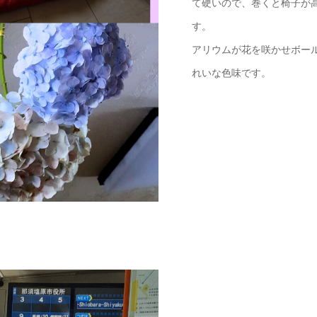
て硬いので、巻くと椅子が
す。
アリウムが花を咲かせボー
れいな色味です。