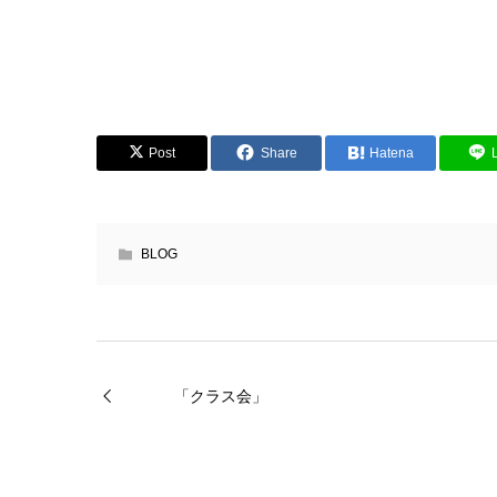
Post
Share
Hatena
BLOG
「クラス会」