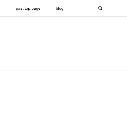
s
past top page
blog