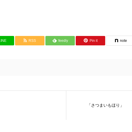
LINE
RSS
feedly
Pin it
note
「さつまいもほり」