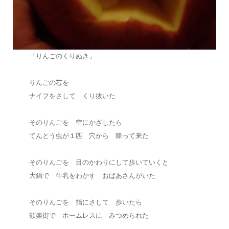
「りんごのくりぬき」
りんごの芯を
ナイフをさして くり抜いた
そのりんごを 空にかざしたら
てんとう虫が１匹 穴から 降って来た
そのりんごを 目のかわりにして歩いていくと
大鍋で 牛乳をわかす おばあさんがいた
そのりんごを 指にさして 歩いたら
歓楽街で ホームレスに みつめられた