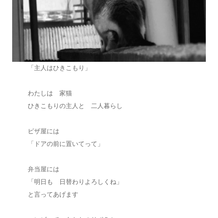
「主人はひきこもり」
わたしは 家猫
ひきこもりの主人と 二人暮らし
ピザ屋には
「ドアの前に置いてって」
弁当屋には
「明日も 日替わりよろしくね」
と言ってあげます