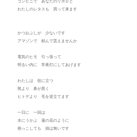
コンビニで あなたのリポＤと
わたしのレタスも 買って来ます
かつおぶしが 少ないです
アマゾンで 頼んで貰えませんか
電気のヒモ 引っ張って
明るい内に 常夜灯にしてあげます
わたしは 役に立つ
熊より 鼻が黒く
ヒトデより 毛を逆立てます
一日に 一回は
水にうかぶ 蓮の花のように
抱っこしても 損は無いです