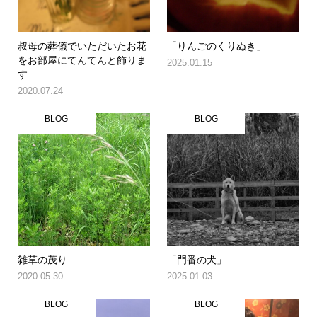
叔母の葬儀でいただいたお花
「りんごのくりぬき」
をお部屋にてんてんと飾りま
2025.01.15
す
2020.07.24
BLOG
BLOG
雑草の茂り
「門番の犬」
2020.05.30
2025.01.03
BLOG
BLOG