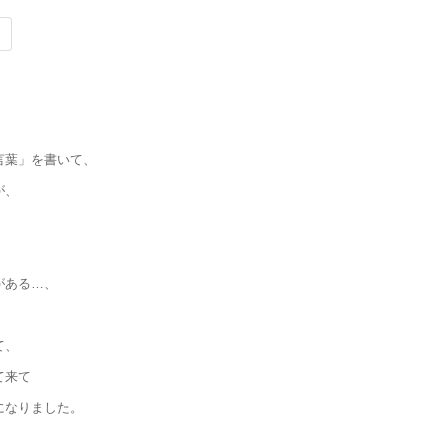
言葉」を書いて、
が、
がある…、
て、
て来て
になりました。