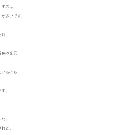
押すのは、
」が多いです。
、
た時、
景色や光景、
ないものも、
ます。
した。
けれど、