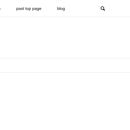
s
past top page
blog