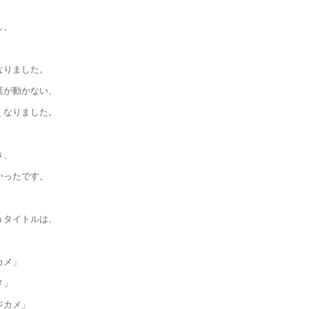
し、
なりました。
葉が動かない、
くなりました。
き、
かったです。
うタイトルは、
カメ」
メ」
ジカメ」