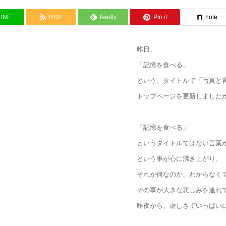
LINE
RSS
feedly
Pin it
note
昨日、
「記憶を食べる」
という、タイトルで「写真と
トップページを更新しました
「記憶を食べる」
というタイトルではない言葉
という事が心に沸き上がり、
それが何なのか、わからなく
その事が大きな悲しみを連れ
昨夜から、虚しさでいっぱい