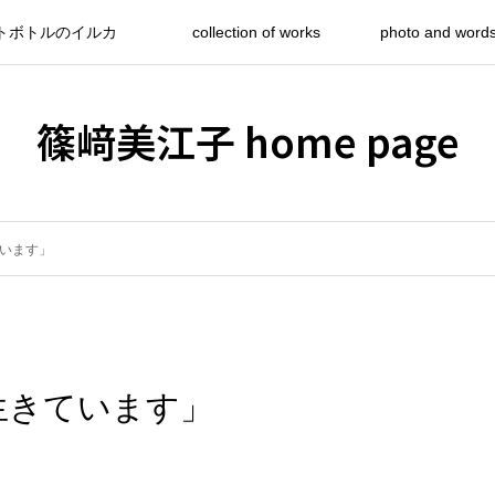
トボトルのイルカ
collection of works
photo and word
篠﨑美江子 home page
います」
生きています」