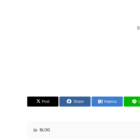
Post
Share
Hatena
BLOG