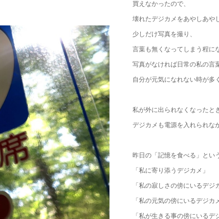
買えなかったので、
壊れたデジカメをあやしあや
少しだけ写真を撮り、
言葉も無くなってしまう程に
写真がなければ日常の私の言
自分が元気になれない時が多
私が外に出られなくなったと
デジカメも電源を入れられな
昨日の「記憶を食べる」とい
「私に寄り添うデジカメ」
「私の寂しさの傍にいるデジ
「私の元気の傍にいるデジカ
「私が生きる事の傍にいるデ