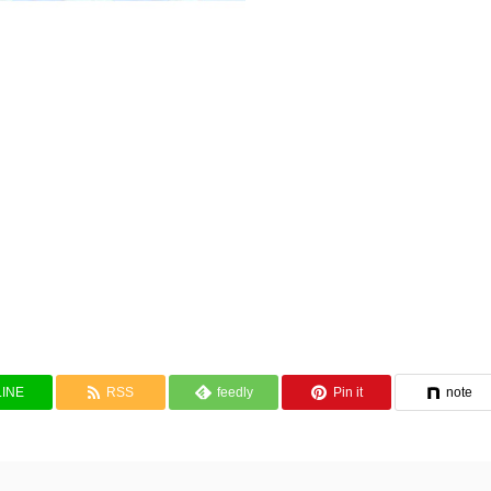
LINE
RSS
feedly
Pin it
note