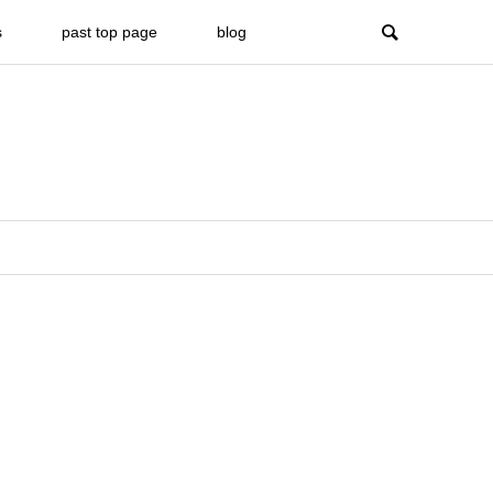
s
past top page
blog