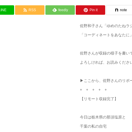
LINE
RSS
feedly
Pin it
note
佐野和子さん「ゆめのたねラ
「コーディネートをあなたに
佐野さんが収録の様子を書い
よろしければ、お読みくださ
▶ここから、佐野さんのリポ
+ + + + +
【リモート収録完了】
今日は栃木県の那須塩原と
千葉の私の自宅