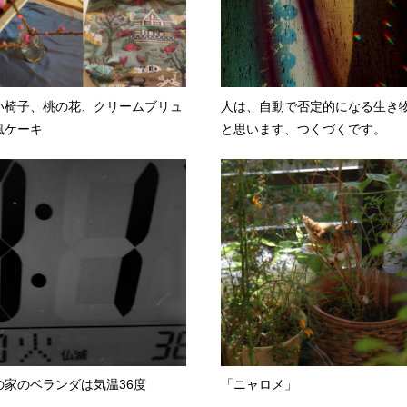
い椅子、桃の花、クリームブリュ
人は、自動で否定的になる生き
風ケーキ
と思います、つくづくです。
の家のベランダは気温36度
「ニャロメ」