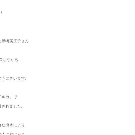
！
の篠崎美江子さん
ズしながら
とうございます。
イルカ」で
賞されました。
れた海水により、
の人に助けられ