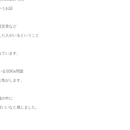
いうお話
震災害など
えた人がいるということ
れています。
いるSDGs問題
な気がします。
識の中に
ばいいなと感じました。