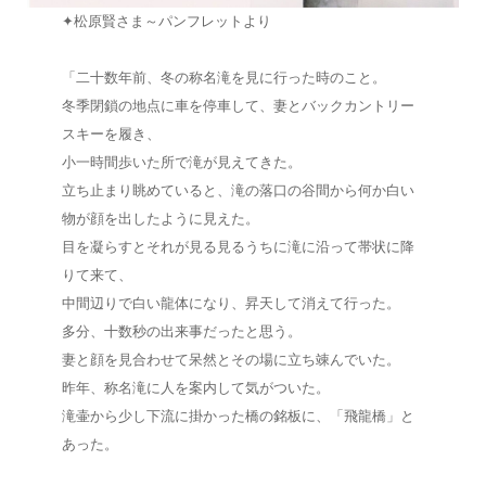
✦松原賢さま～パンフレットより
「二十数年前、冬の称名滝を見に行った時のこと。
冬季閉鎖の地点に車を停車して、妻とバックカントリー
スキーを履き、
小一時間歩いた所で滝が見えてきた。
立ち止まり眺めていると、滝の落口の谷間から何か白い
物が顔を出したように見えた。
目を凝らすとそれが見る見るうちに滝に沿って帯状に降
りて来て、
中間辺りで白い龍体になり、昇天して消えて行った。
多分、十数秒の出来事だったと思う。
妻と顔を見合わせて呆然とその場に立ち竦んでいた。
昨年、称名滝に人を案内して気がついた。
滝壷から少し下流に掛かった橋の銘板に、「飛龍橋」と
あった。