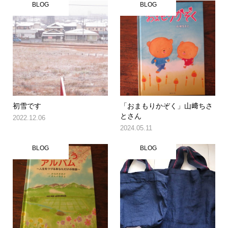
BLOG
BLOG
初雪です
「おまもりかぞく」山﨑ちさ
とさん
2022.12.06
2024.05.11
BLOG
BLOG