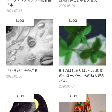
ウドファンディング!!!初著書
洗濯日和と古本と犬さん
「本...
2020.08.29
2024.07.17
BLOG
BLOG
「ひきだしをかざる」
6月のはじまりはいつも四葉
のクローバー、あのね大好き
2025.01.05
だよ。
2020.06.07
BLOG
BLOG