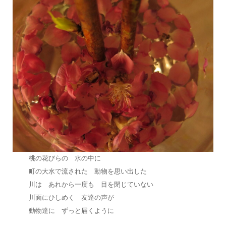
桃の花びらの 水の中に
町の大水で流された 動物を思い出した
川は あれから一度も 目を閉じていない
川面にひしめく 友達の声が
動物達に ずっと届くように