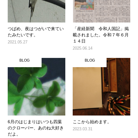
つばめ、夜はつがいで来てい
「産経新聞 令和人国記」掲
たみたいです。
載されました。令和７年６月
１４日
2021.05.27
2025.06.14
BLOG
BLOG
6月のはじまりはいつも四葉
ここから始めます。
のクローバー、あのね大好き
2023.03.31
だよ。