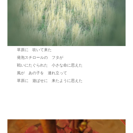
草原に 吹いて来た
発泡スチロールの フタが
戦いにたぐられた 小さな命に思えた
風が あの子を 連れ立って
草原に 遊ばせに 来たように思えた