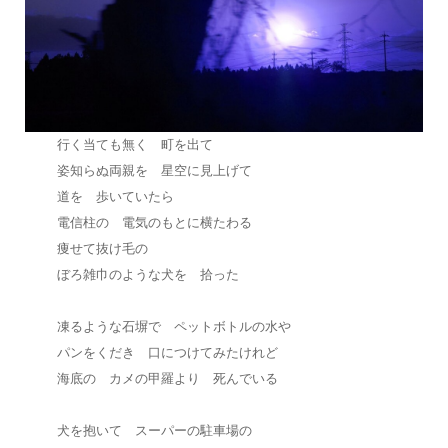
行く当ても無く 町を出て
姿知らぬ両親を 星空に見上げて
道を 歩いていたら
電信柱の 電気のもとに横たわる
痩せて抜け毛の
ぼろ雑巾のような犬を 拾った
凍るような石塀で ペットボトルの水や
パンをくだき 口につけてみたけれど
海底の カメの甲羅より 死んでいる
犬を抱いて スーパーの駐車場の