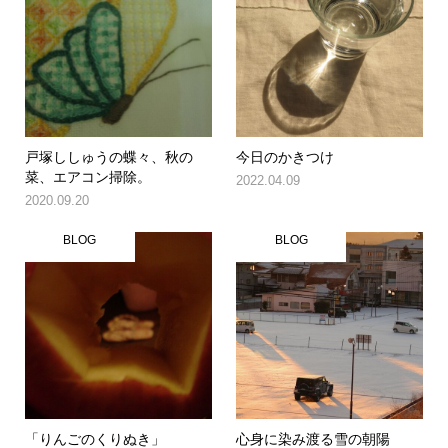
戸塚ししゅうの蝶々、秋の
今日のかきつけ
菜、エアコン掃除。
2022.04.09
2020.09.20
BLOG
BLOG
「りんごのくりぬき」
心身に染み渡る雪の朝陽