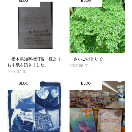
BLOG
BLOG
「栃木県知事福田富一様より
「さいごのとりで」
お手紙を頂きました」
2022.06.20
2025.07.10
BLOG
BLOG