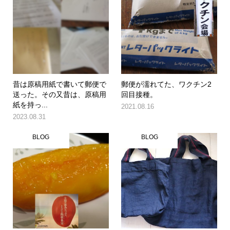
昔は原稿用紙で書いて郵便で
郵便が濡れてた、ワクチン2
送った。その又昔は、原稿用
回目接種。
紙を持っ...
2021.08.16
2023.08.31
BLOG
BLOG