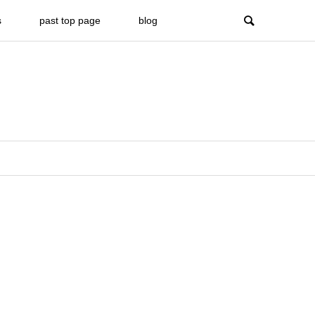
s
past top page
blog