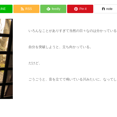
LINE
RSS
feedly
Pin it
note
いろんなことがありすぎて当然の日々なのは分かっている
自分を突破しようと、立ち向かっている。
だけど、
ごうごうと、音を立てて鳴いている川みたいに、なってし