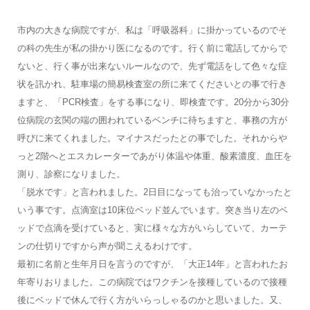
市内の大きな病院ですが、私は「呼吸器科」に掛かっているのでそ
の科の先生が私の掛かり医になるのです。行く前に電話してからで
ないと、行く事が出来ないルールなので、先ず電話をして色々な症
状を訊かれ、駐車場の簡易検査室の所に来てくださいとの事で行き
ますと、「PCR検査」をする事になり、即検査です。20分から30分
位病院の玄関の端の囲われているベンチに待ちますと、事務の方が
呼びに来てくれました。マイナスだったとの事でした。それからや
っと2階へとエスカレーターであがり体温や体重、酸素濃度、血圧を
測り、診察になりました。
「脱水です」と言われました。2日目になっても治っていなかったと
いう事です。点滴室は10床位ベッド並んでいます。突き当り左のベ
ッドで点滴を受けていると、実に様々な方がいらしていて、カーテ
ンの仕切りですから声が聞こえるわけです。
最初に名前と生年月日を言うのですが、「大正14年」と言われたお
年寄りおりました。この病院ではワクチンを接種しているので接種
後にベッドで休んで行く方がいらっしゃるのかと思いました。又、