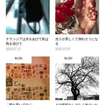
チランジアは水をあびて私は
光りが美しくて倒れそうにな
雨を浴びて
る
2020.07.17
2022.07.07
BLOG
BLOG
「壁を置いて行く」
Ｘの投稿をしばらく休止いた