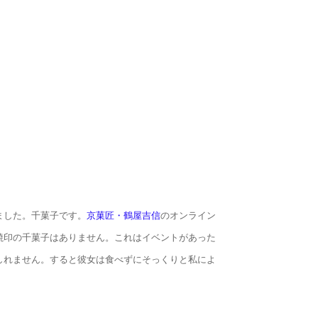
ました。千菓子です。
京菓匠・鶴屋吉信
のオンライン
焼印の千菓子はありません。これはイベントがあった
しれません。すると彼女は食べずにそっくりと私によ