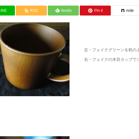
LINE
RSS
feedly
Pin it
note
左・フェイクグリーンを机の
右・フェイクの木目カップで