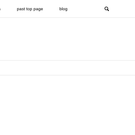
s
past top page
blog