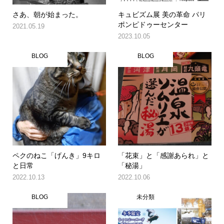
さあ、朝が始まった。
キュビズム展 美の革命 パリ
ポンピドゥーセンター
2021.05.19
2023.10.05
BLOG
BLOG
ペクのねこ「げんき」9キロ
「花束」と「感謝あられ」と
と日常
「秘湯」
2022.10.13
2022.10.06
BLOG
未分類