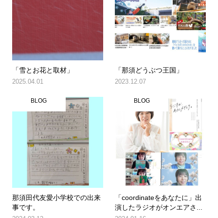
「雪とお花と取材」
「那須どうぶつ王国」
2025.04.01
2023.12.07
BLOG
BLOG
那須田代友愛小学校での出来
「coordinateをあなたに」出
事です。
演したラジオがオンエアさ...