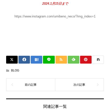
2024.1月15日まで
https://www.instagram.com/umibeno_neco/?img_index=1
BLOG
関連記事一覧