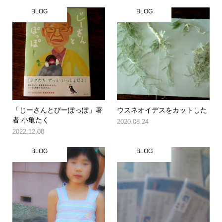
BLOG
BLOG
「じーさんとぴーぽっぽ」著
ウスネオイデスをカットした
者 小亀たく
2020.08.24
2022.12.08
BLOG
BLOG