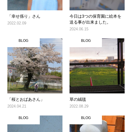
「幸せ係り」さん
今日は3つの保育園に絵本を
送る事が出来ました。
2022.02.09
2024.06.15
BLOG
BLOG
「桜とおばあさん」
草の絨毯
2024.04.21
2022.08.29
BLOG
BLOG