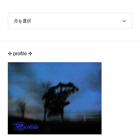
月を選択
✢ profile ✢