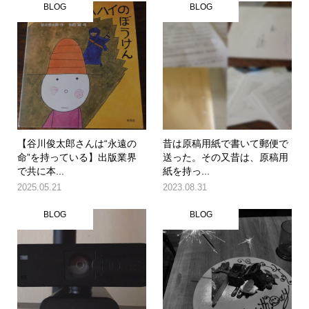
BLOG
BLOG
【谷川俊太郎さんは“永遠の
昔は原稿用紙で書いて郵便で
命”を持っている】出版業界
送った。その又昔は、原稿用
で共に本...
紙を持っ...
2025.05.21
2023.08.31
BLOG
BLOG