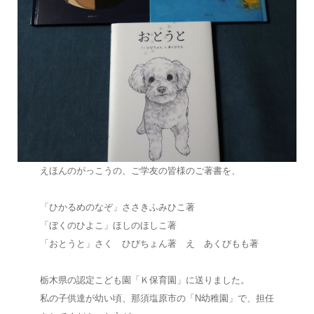
えほんのがっこうの、ご学友の皆様のご著書を、
「ひかるめのなぞ」ささきふみひこ著
「ぼくのひよこ」ほしのほしこ著
「おとうと」さく ひびちょん著 え あくびもも著
栃木県の認定こども園「Ｋ保育園」に送りました。
私の子供達が幼い頃、那須塩原市の「N幼稚園」で、担任