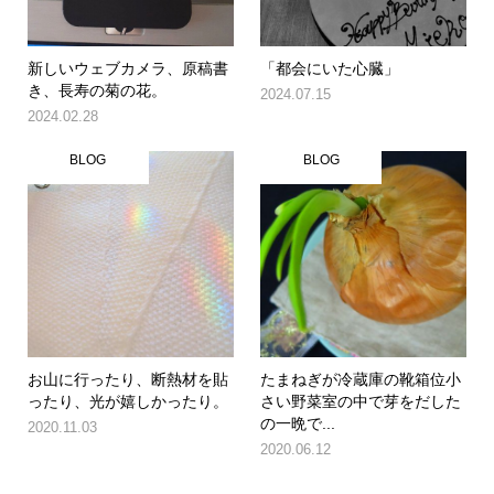
新しいウェブカメラ、原稿書
「都会にいた心臓」
き、長寿の菊の花。
2024.07.15
2024.02.28
BLOG
BLOG
お山に行ったり、断熱材を貼
たまねぎが冷蔵庫の靴箱位小
ったり、光が嬉しかったり。
さい野菜室の中で芽をだした
の一晩で...
2020.11.03
2020.06.12