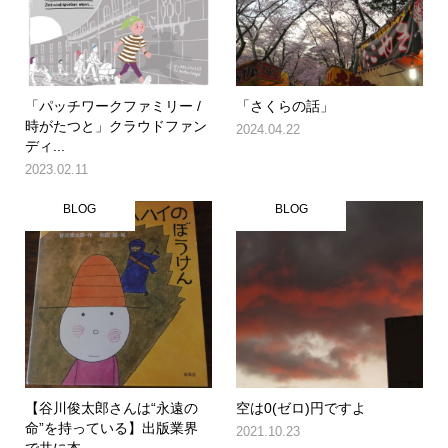
「パッチワークファミリー /
「さくらの話」
時がたつと」クラウドファン
2024.04.22
ディ...
2023.02.11
BLOG
BLOG
【谷川俊太郎さんは“永遠の
空は0(ゼロ)円ですよ
命”を持っている】出版業界
2021.10.23
で共に本...